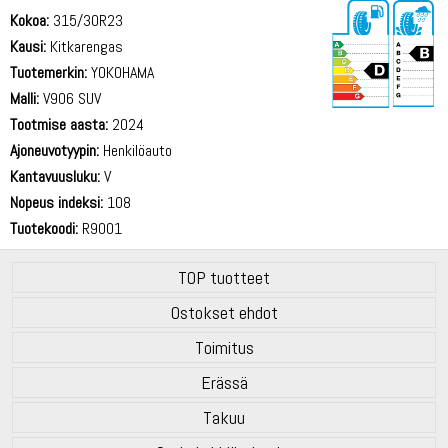
Kokoa:
315/30R23
Kausi:
Kitkarengas
Tuotemerkin:
YOKOHAMA
Malli:
V906 SUV
Tootmise aasta:
2024
74 dB
Ajoneuvotyypin:
Henkilöauto
Kantavuusluku:
V
Nopeus indeksi:
108
Tuotekoodi:
R9001
TOP tuotteet
Ostokset ehdot
Toimitus
Erässä
Takuu