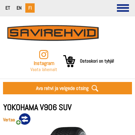
ET
EN
FI
Ostoskori on tyhjä!
Instagram
Vaata lähemalt
Ava rehvi ja velgede otsing
YOKOHAMA V906 SUV
Vertaa