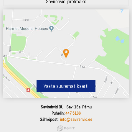
Savirehvid järelmaks
Vaata suuremat kaarti
Savirehvid OÜ - Savi 16a, Pärnu
Puhelin:
447 5166
Sähköposti:
info@savirehvid.ee