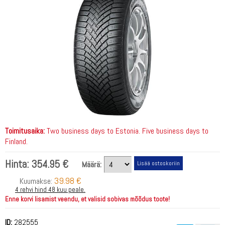
Toimitusaika:
Two business days to Estonia. Five business days to
Finland.
Hinta:
354.95 €
Määrä:
39.98 €
Kuumakse:
4 rehvi hind 48 kuu peale.
Enne korvi lisamist veendu, et valisid sobivas mõõdus toote!
ID:
282555