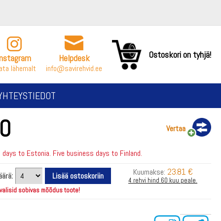
Ostoskori on tyhjä!
Instagram
Helpdesk
ata lähemalt
info@savirehvid.ee
YHTEYSTIEDOT
VO
Vertaa
days to Estonia. Five business days to Finland.
23.81 €
Kuumakse:
äärä:
4 rehvi hind 60 kuu peale.
 valisid sobivas mõõdus toote!