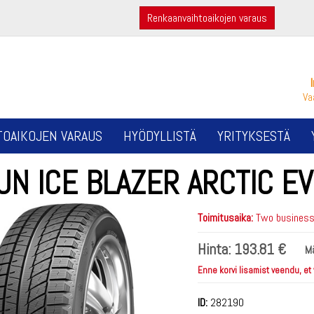
Renkaanvaihtoaikojen varaus
Va
TOAIKOJEN VARAUS
HYÖDYLLISTÄ
YRITYKSESTÄ
UN ICE BLAZER ARCTIC E
Toimitusaika:
Two business 
Hinta:
193.81 €
M
Enne korvi lisamist veendu, et
ID:
282190