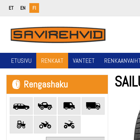
ET
EN
FI
ETUSIVU
RENKAAT
VANTEET
RENKAANVAIH
SAIL
Rengashaku