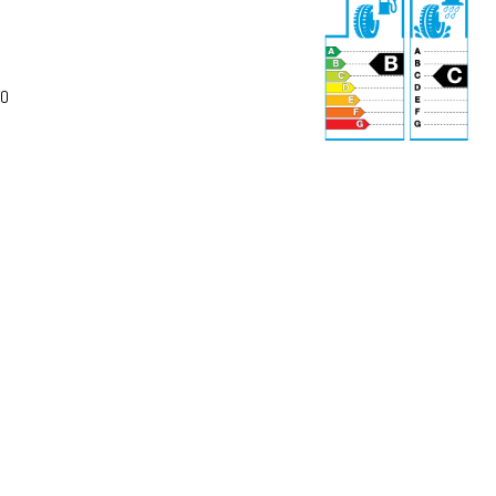
VO
73 dB