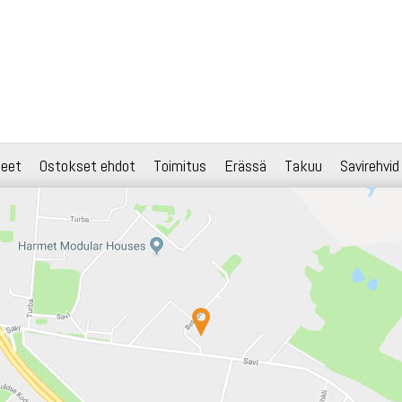
teet
Ostokset ehdot
Toimitus
Erässä
Takuu
Savirehvid