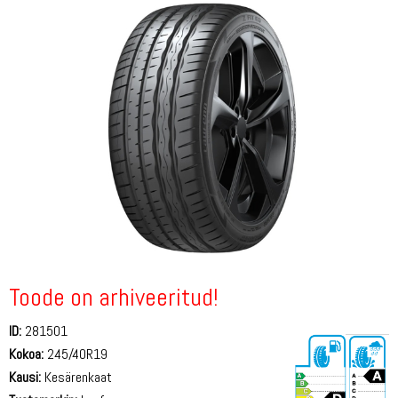
Toode on arhiveeritud!
ID:
281501
Kokoa:
245/40R19
Kausi:
Kesärenkaat