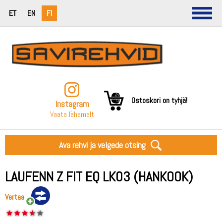
ET
EN
FI
Ostoskori on tyhjä!
Instagram
Vaata lähemalt
Ava rehvi ja velgede otsing
LAUFENN Z FIT EQ LK03 (HANKOOK)
Vertaa