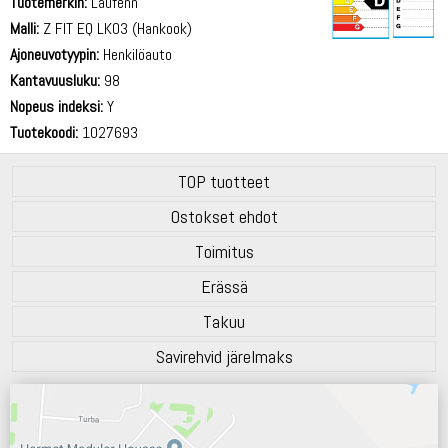
Tuotemerkin:
Laufenn
Malli:
Z FIT EQ LK03 (Hankook)
Ajoneuvotyypin:
Henkilöauto
72 dB
Kantavuusluku:
98
Nopeus indeksi:
Y
Tuotekoodi:
1027693
TOP tuotteet
Ostokset ehdot
Toimitus
Erässä
Takuu
Savirehvid järelmaks