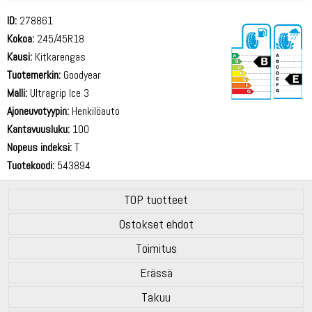
ID:
278861
Kokoa:
245/45R18
Kausi:
Kitkarengas
Tuotemerkin:
Goodyear
Malli:
Ultragrip Ice 3
Ajoneuvotyypin:
Henkilöauto
70 dB
Kantavuusluku:
100
Nopeus indeksi:
T
Tuotekoodi:
543894
TOP tuotteet
Ostokset ehdot
Toimitus
Erässä
Takuu