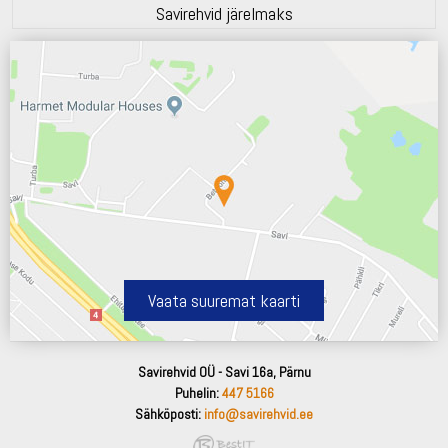
Savirehvid järelmaks
Vaata suuremat kaarti
Savirehvid OÜ - Savi 16a, Pärnu
Puhelin:
447 5166
Sähköposti:
info@savirehvid.ee