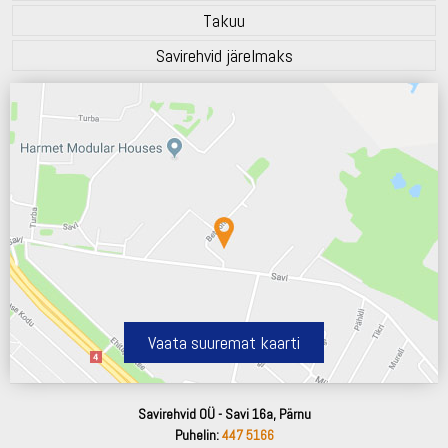
Takuu
Savirehvid järelmaks
Vaata suuremat kaarti
Savirehvid OÜ - Savi 16a, Pärnu
Puhelin:
447 5166