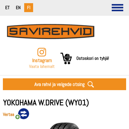
ET
EN
FI
Ostoskori on tyhjä!
Instagram
Vaata lähemalt
Ava rehvi ja velgede otsing
YOKOHAMA W.DRIVE (WY01)
Vertaa