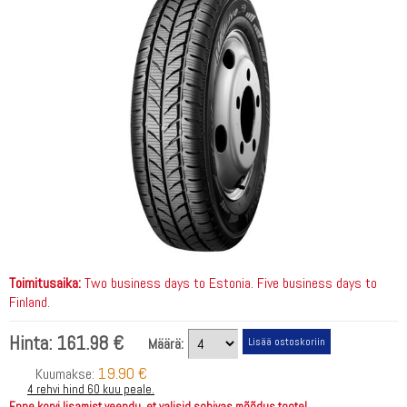
Toimitusaika:
Two business days to Estonia. Five business days to
Finland.
Hinta:
161.98 €
Määrä:
19.90 €
Kuumakse:
4 rehvi hind 60 kuu peale.
Enne korvi lisamist veendu, et valisid sobivas mõõdus toote!