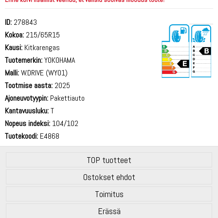
ID:
278843
Kokoa:
215/65R15
Kausi:
Kitkarengas
Tuotemerkin:
YOKOHAMA
Malli:
W.DRIVE (WY01)
Tootmise aasta:
2025
72 dB
Ajoneuvotyypin:
Pakettiauto
Kantavuusluku:
T
Nopeus indeksi:
104/102
Tuotekoodi:
E4868
TOP tuotteet
Ostokset ehdot
Toimitus
Erässä