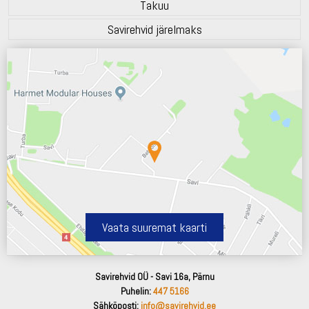
Takuu
Savirehvid järelmaks
Vaata suuremat kaarti
Savirehvid OÜ - Savi 16a, Pärnu
Puhelin:
447 5166
Sähköposti:
info@savirehvid.ee