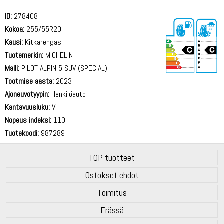
ID:
278408
Kokoa:
255/55R20
Kausi:
Kitkarengas
Tuotemerkin:
MICHELIN
Malli:
PILOT ALPIN 5 SUV (SPECIAL)
Tootmise aasta:
2023
71 dB
Ajoneuvotyypin:
Henkilöauto
Kantavuusluku:
V
Nopeus indeksi:
110
Tuotekoodi:
987289
TOP tuotteet
Ostokset ehdot
Toimitus
Erässä