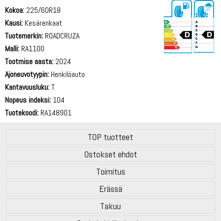
Kokoa:
225/60R18
Kausi:
Kesärenkaat
Tuotemerkin:
ROADCRUZA
Malli:
RA1100
Tootmise aasta:
2024
72 dB
Ajoneuvotyypin:
Henkilöauto
Kantavuusluku:
T
Nopeus indeksi:
104
Tuotekoodi:
RA148901
TOP tuotteet
Ostokset ehdot
Toimitus
Erässä
Takuu