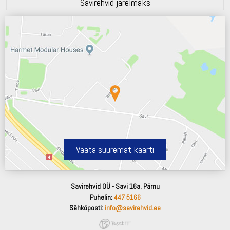
Savirehvid järelmaks
Vaata suuremat kaarti
Savirehvid OÜ - Savi 16a, Pärnu
Puhelin:
447 5166
Sähköposti:
info@savirehvid.ee