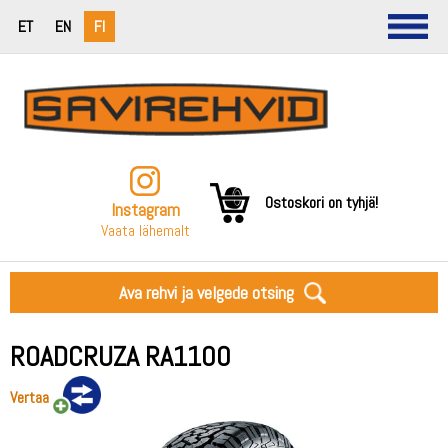
ET
EN
FI
Ostoskori on tyhjä!
Instagram
Vaata lähemalt
Ava rehvi ja velgede otsing
ROADCRUZA RA1100
Vertaa