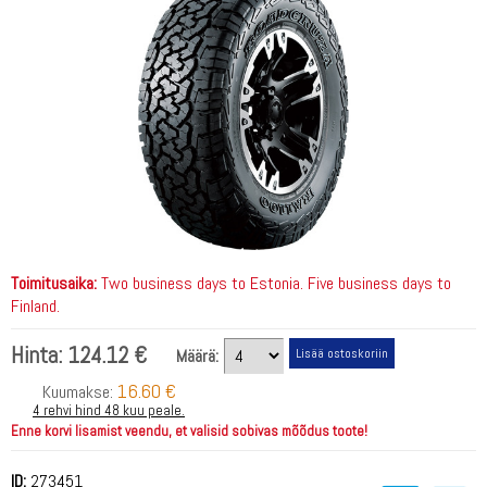
Toimitusaika:
Two business days to Estonia. Five business days to
Finland.
Hinta:
124.12 €
Määrä:
16.60 €
Kuumakse:
4 rehvi hind 48 kuu peale.
Enne korvi lisamist veendu, et valisid sobivas mõõdus toote!
ID:
273451