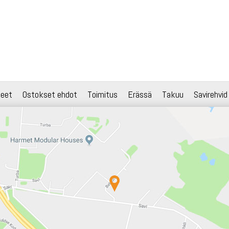
teet
Ostokset ehdot
Toimitus
Erässä
Takuu
Savirehvid