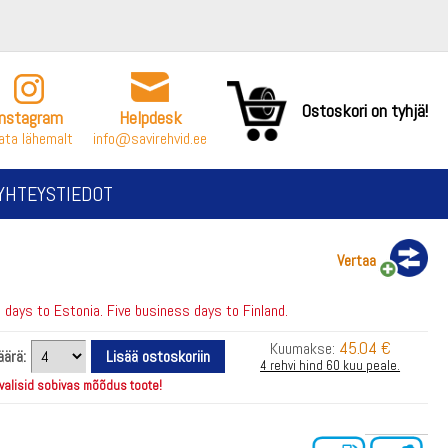
Ostoskori on tyhjä!
Instagram
Helpdesk
ata lähemalt
info@savirehvid.ee
YHTEYSTIEDOT
Vertaa
days to Estonia. Five business days to Finland.
45.04 €
Kuumakse:
äärä:
4 rehvi hind 60 kuu peale.
 valisid sobivas mõõdus toote!