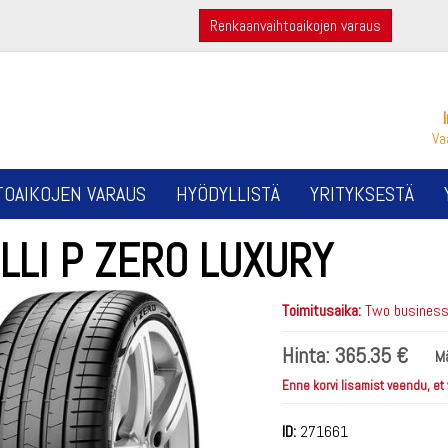
Renkaanvaihtoaikojen varaus
Va
TOAIKOJEN VARAUS
HYÖDYLLISTÄ
YRITYKSESTÄ
LLI P ZERO LUXURY
Toimitusaika:
Two business 
Hinta:
365.35 €
M
Enne korvi lisamist veendu, et
ID:
271661