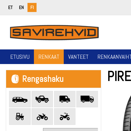
ET
EN
FI
ETUSIVU
RENKAAT
VANTEET
RENKAANVAIH
PIRE
Rengashaku