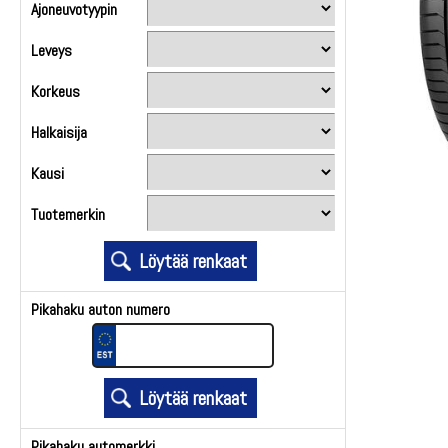
Ajoneuvotyypin
Leveys
Korkeus
Halkaisija
Kausi
Tuotemerkin
Pikahaku auton numero
Pikahaku automerkki