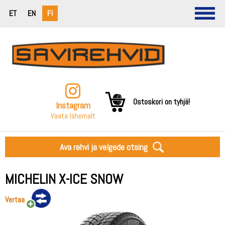
ET
EN
FI
Ostoskori on tyhjä!
Instagram
Vaata lähemalt
Ava rehvi ja velgede otsing
MICHELIN X-ICE SNOW
Vertaa