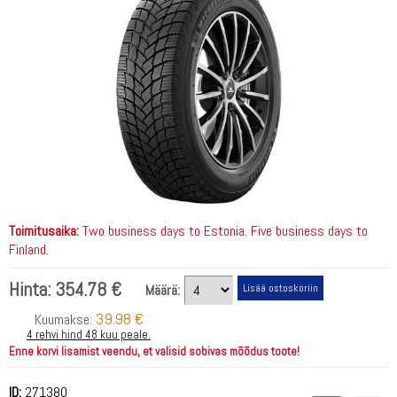
Toimitusaika:
Two business days to Estonia. Five business days to
Finland.
Hinta:
354.78 €
Määrä:
39.98 €
Kuumakse:
4 rehvi hind 48 kuu peale.
Enne korvi lisamist veendu, et valisid sobivas mõõdus toote!
ID:
271380