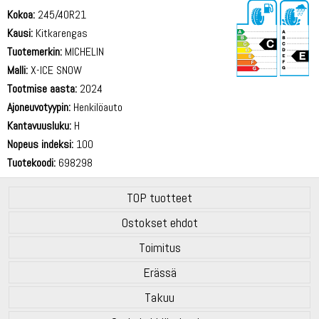
Kokoa:
245/40R21
Kausi:
Kitkarengas
Tuotemerkin:
MICHELIN
Malli:
X-ICE SNOW
Tootmise aasta:
2024
71 dB
Ajoneuvotyypin:
Henkilöauto
Kantavuusluku:
H
Nopeus indeksi:
100
Tuotekoodi:
698298
TOP tuotteet
Ostokset ehdot
Toimitus
Erässä
Takuu