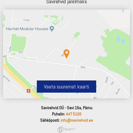
Savirehvid järelmaks
Vaata suuremat kaarti
Savirehvid OÜ - Savi 16a, Pärnu
Puhelin:
447 5166
Sähköposti:
info@savirehvid.ee