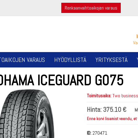
Renkaanvaihtoaikojen varaus
Va
TOAIKOJEN VARAUS
HYÖDYLLISTÄ
YRITYKSESTÄ
OHAMA ICEGUARD G075
Toimitusaika:
Two business 
Hinta:
375.10 €
M
Enne korvi lisamist veendu, et
ID:
270471