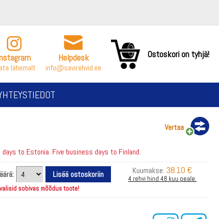
Ostoskori on tyhjä!
Instagram
Helpdesk
ata lähemalt
info@savirehvid.ee
YHTEYSTIEDOT
Vertaa
days to Estonia. Five business days to Finland.
38.10 €
Kuumakse:
äärä:
4 rehvi hind 48 kuu peale.
 valisid sobivas mõõdus toote!