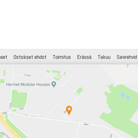
teet
Ostokset ehdot
Toimitus
Erässä
Takuu
Savirehvid