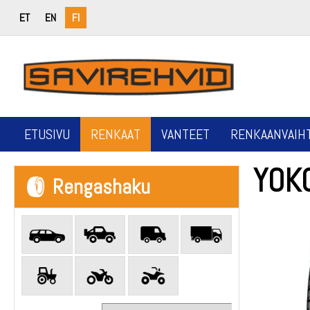
ET
EN
FI
ETUSIVU
RENKAAT
VANTEET
RENKAANVAIH
YOK
Rengashaku