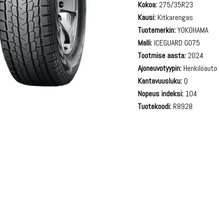
Kokoa:
275/35R23
Kausi:
Kitkarengas
Tuotemerkin:
YOKOHAMA
Malli:
ICEGUARD G075
Tootmise aasta:
2024
Ajoneuvotyypin:
Henkilöauto
Kantavuusluku:
Q
Nopeus indeksi:
104
Tuotekoodi:
R8928