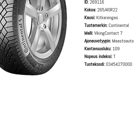
ID:
269116
Kokoa:
265/40R22
Kausi:
Kitkarengas
Tuotemerkin:
Continental
Malli:
VikingContact 7
Ajoneuvotyypin:
Maastoauto
Kantavuusluku:
109
Nopeus indeksi:
T
Tuotekoodi:
03454270000