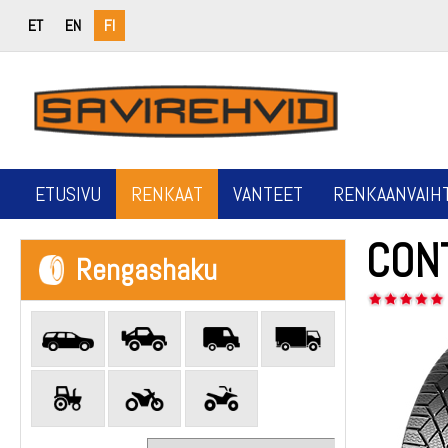
ET
EN
FI
ETUSIVU
RENKAAT
VANTEET
RENKAANVAIH
CON
Rengashaku