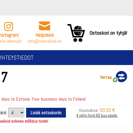
Ostoskori on tyhjä!
Instagram
Helpdesk
ata lähemalt
info@savirehvid.ee
YHTEYSTIEDOT
 7
Vertaa
days to Estonia. Four business days to Finland.
50.30 €
Kuumakse:
ärä:
4 rehvi hind 60 kuu peale.
 valisid sobivas mõõdus toote!