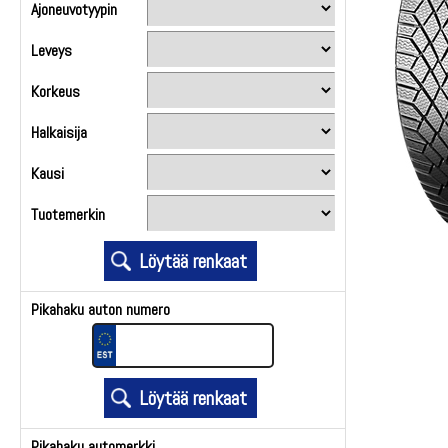
Ajoneuvotyypin
Leveys
Korkeus
Halkaisija
Kausi
Tuotemerkin
Pikahaku auton numero
Pikahaku automerkki