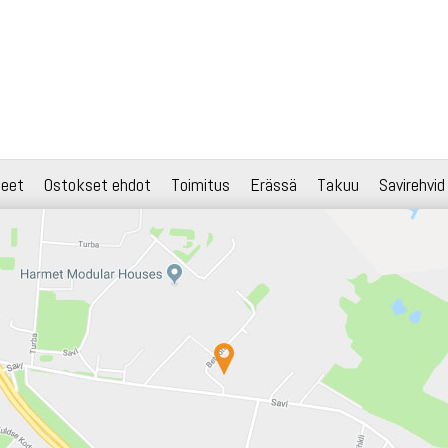
teet
Ostokset ehdot
Toimitus
Erässä
Takuu
Savirehvid