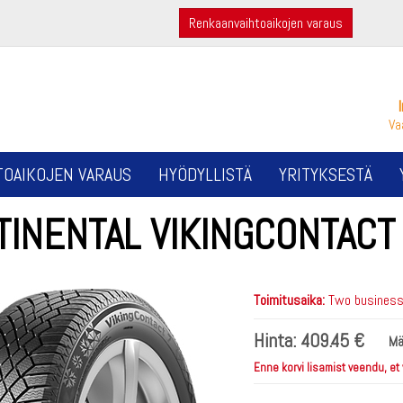
Renkaanvaihtoaikojen varaus
Va
TOAIKOJEN VARAUS
HYÖDYLLISTÄ
YRITYKSESTÄ
TINENTAL VIKINGCONTACT
Toimitusaika:
Two business 
Hinta:
409.45 €
Mä
Enne korvi lisamist veendu, et