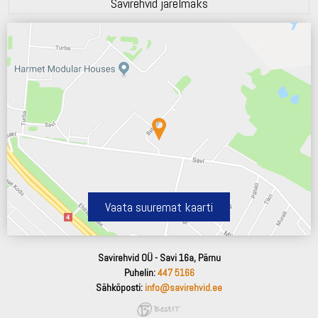
Savirehvid järelmaks
Vaata suuremat kaarti
Savirehvid OÜ - Savi 16a, Pärnu
Puhelin:
447 5166
Sähköposti:
info@savirehvid.ee