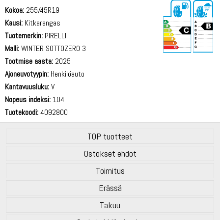
Kokoa:
255/45R19
Kausi:
Kitkarengas
Tuotemerkin:
PIRELLI
Malli:
WINTER SOTTOZERO 3
Tootmise aasta:
2025
73 dB
Ajoneuvotyypin:
Henkilöauto
Kantavuusluku:
V
Nopeus indeksi:
104
Tuotekoodi:
4092800
TOP tuotteet
Ostokset ehdot
Toimitus
Erässä
Takuu