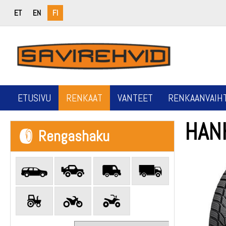
ET
EN
FI
ETUSIVU
RENKAAT
VANTEET
RENKAANVAIH
HAN
Rengashaku