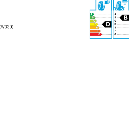
 (W330)
73 dB