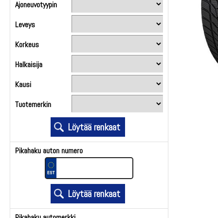
Ajoneuvotyypin
Leveys
Korkeus
Halkaisija
Kausi
Tuotemerkin
Pikahaku auton numero
Pikahaku automerkki