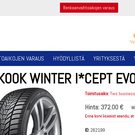
Renkaanvaihtoaikojen varaus
Va
TOAIKOJEN VARAUS
HYÖDYLLISTÄ
YRITYKSESTÄ
KOOK WINTER I*CEPT EV
Toimitusaika:
Two business 
Hinta:
372.00 €
M
Enne korvi lisamist veendu, et
ID:
262199