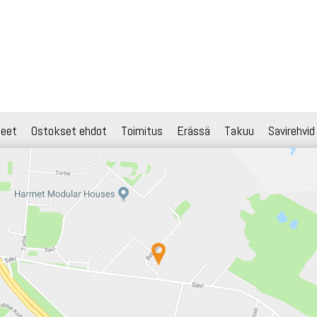
teet
Ostokset ehdot
Toimitus
Erässä
Takuu
Savirehvid