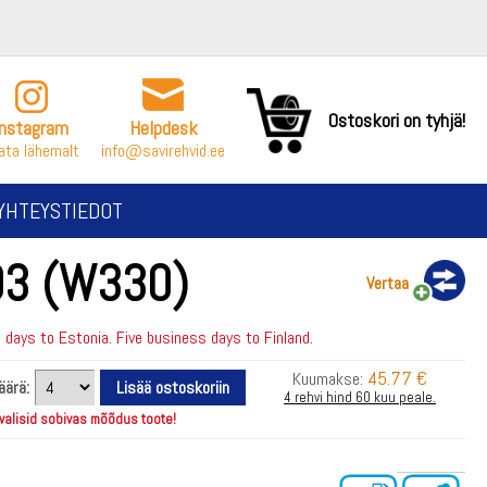
Ostoskori on tyhjä!
Instagram
Helpdesk
ata lähemalt
info@savirehvid.ee
YHTEYSTIEDOT
O3 (W330)
Vertaa
days to Estonia. Five business days to Finland.
45.77 €
Kuumakse:
äärä:
4 rehvi hind 60 kuu peale.
 valisid sobivas mõõdus toote!