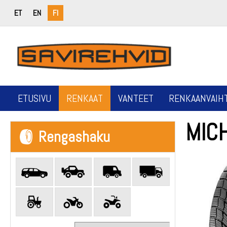
ET
EN
FI
ETUSIVU
RENKAAT
VANTEET
RENKAANVAIH
MIC
Rengashaku