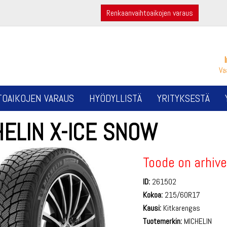
Renkaanvaihtoaikojen varaus
Va
TOAIKOJEN VARAUS
HYÖDYLLISTÄ
YRITYKSESTÄ
HELIN X-ICE SNOW
Toode on arhive
ID:
261502
Kokoa:
215/60R17
Kausi:
Kitkarengas
Tuotemerkin:
MICHELIN