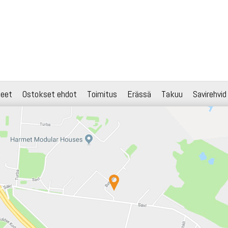
teet
Ostokset ehdot
Toimitus
Erässä
Takuu
Savirehvid