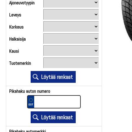
Ajoneuvotyypin
Leveys
Korkeus
Halkaisija
Kausi
Tuotemerkin
Pikahaku auton numero
Pikahaku automerkki