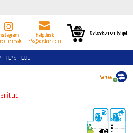
Ostoskori on tyhjä!
Instagram
Helpdesk
ata lähemalt
info@savirehvid.ee
YHTEYSTIEDOT
Vertaa
eritud!