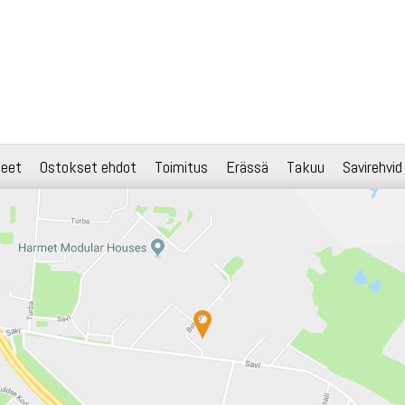
teet
Ostokset ehdot
Toimitus
Erässä
Takuu
Savirehvid