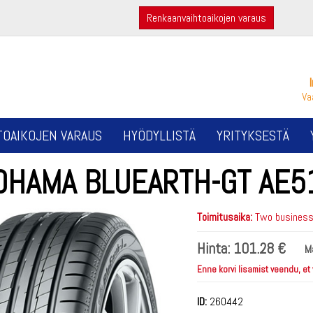
Renkaanvaihtoaikojen varaus
Va
TOAIKOJEN VARAUS
HYÖDYLLISTÄ
YRITYKSESTÄ
OHAMA BLUEARTH-GT AE5
Toimitusaika:
Two business 
Hinta:
101.28 €
M
Enne korvi lisamist veendu, et
ID:
260442