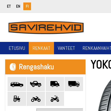
ET
EN
FI
ETUSIVU
RENKAAT
VANTEET
RENKAANVAIH
YOK
Rengashaku