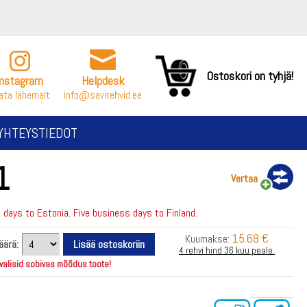
Ostoskori on tyhjä!
Instagram
Helpdesk
ata lähemalt
info@savirehvid.ee
YHTEYSTIEDOT
1
Vertaa
days to Estonia. Five business days to Finland.
15.68 €
Kuumakse:
äärä:
4 rehvi hind 36 kuu peale.
 valisid sobivas mõõdus toote!