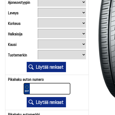
Ajoneuvotyypin
Leveys
Korkeus
Halkaisija
Kausi
Tuotemerkin
Pikahaku auton numero
Pikahaku automerkki