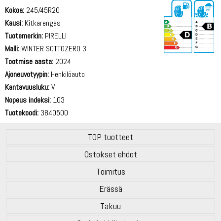
Kokoa:
245/45R20
Kausi:
Kitkarengas
Tuotemerkin:
PIRELLI
Malli:
WINTER SOTTOZERO 3
Tootmise aasta:
2024
72 dB
Ajoneuvotyypin:
Henkilöauto
Kantavuusluku:
V
Nopeus indeksi:
103
Tuotekoodi:
3840500
TOP tuotteet
Ostokset ehdot
Toimitus
Erässä
Takuu