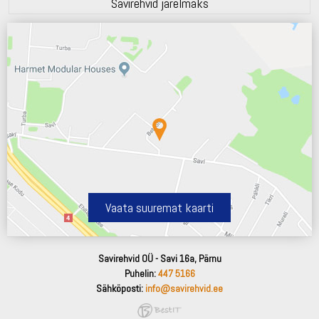
Savirehvid järelmaks
Vaata suuremat kaarti
Savirehvid OÜ - Savi 16a, Pärnu
Puhelin:
447 5166
Sähköposti:
info@savirehvid.ee