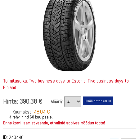
Toimitusaika:
Two business days to Estonia. Five business days to
Finland.
Hinta:
390.38 €
Määrä:
48.04 €
Kuumakse:
4 rehvi hind 60 kuu peale.
Enne korvi lisamist veendu, et valisid sobivas mõõdus toote!
ID:
240446