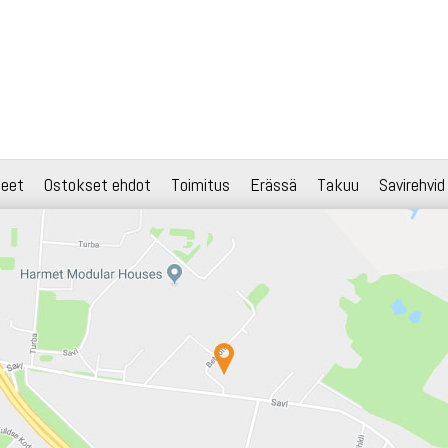
teet
Ostokset ehdot
Toimitus
Erässä
Takuu
Savirehvid