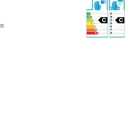
05
72 dB