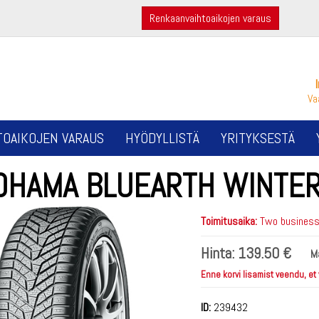
Renkaanvaihtoaikojen varaus
Va
TOAIKOJEN VARAUS
HYÖDYLLISTÄ
YRITYKSESTÄ
OHAMA BLUEARTH WINTER
Toimitusaika:
Two business 
Hinta:
139.50 €
M
Enne korvi lisamist veendu, et
ID:
239432