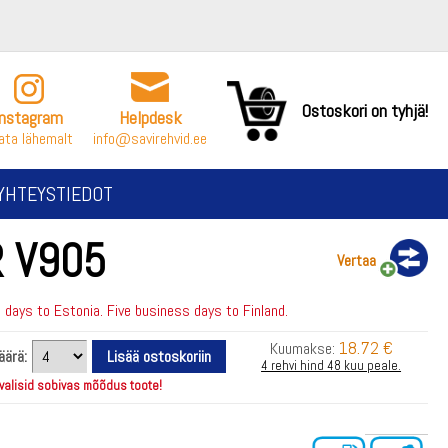
Ostoskori on tyhjä!
Instagram
Helpdesk
ata lähemalt
info@savirehvid.ee
YHTEYSTIEDOT
 V905
Vertaa
days to Estonia. Five business days to Finland.
18.72 €
Kuumakse:
äärä:
4 rehvi hind 48 kuu peale.
 valisid sobivas mõõdus toote!