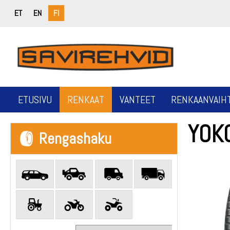
ET
EN
FI
ETUSIVU
RENKAAT
VANTEET
RENKAANVAIH
YOK
Rengashaku