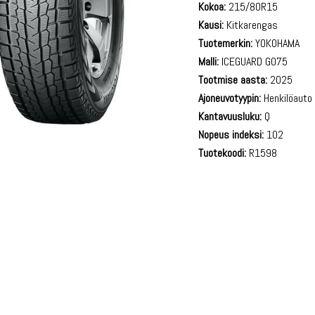
Kokoa:
215/80R15
Kausi:
Kitkarengas
Tuotemerkin:
YOKOHAMA
Malli:
ICEGUARD G075
Tootmise aasta:
2025
Ajoneuvotyypin:
Henkilöauto
Kantavuusluku:
Q
Nopeus indeksi:
102
Tuotekoodi:
R1598