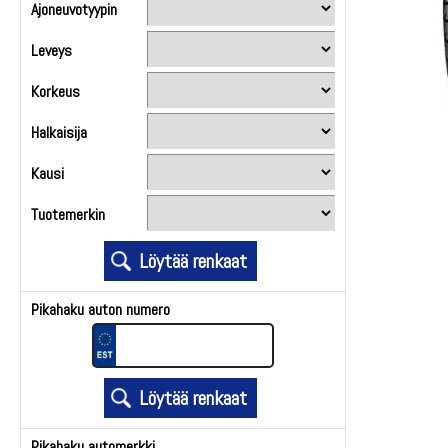
Ajoneuvotyypin
Leveys
Korkeus
Halkaisija
Kausi
Tuotemerkin
Pikahaku auton numero
Pikahaku automerkki