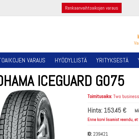
Renkaanvaihtoaikojen varaus
Va
TOAIKOJEN VARAUS
HYÖDYLLISTÄ
YRITYKSESTÄ
OHAMA ICEGUARD G075
Toimitusaika:
Two business 
Hinta:
153.45 €
Mä
Enne korvi lisamist veendu, et
ID:
239421