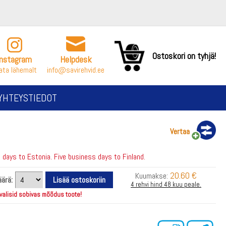
Ostoskori on tyhjä!
Instagram
Helpdesk
ata lähemalt
info@savirehvid.ee
YHTEYSTIEDOT
Vertaa
days to Estonia. Five business days to Finland.
20.60 €
Kuumakse:
ärä:
4 rehvi hind 48 kuu peale.
 valisid sobivas mõõdus toote!