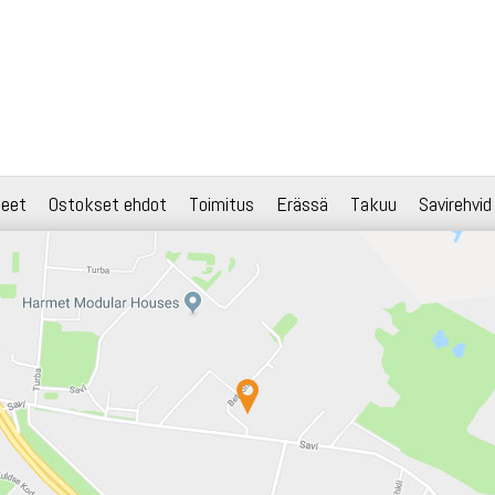
teet
Ostokset ehdot
Toimitus
Erässä
Takuu
Savirehvid