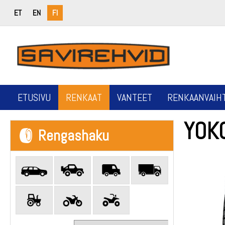
ET
EN
FI
ETUSIVU
RENKAAT
VANTEET
RENKAANVAIH
YOK
Rengashaku