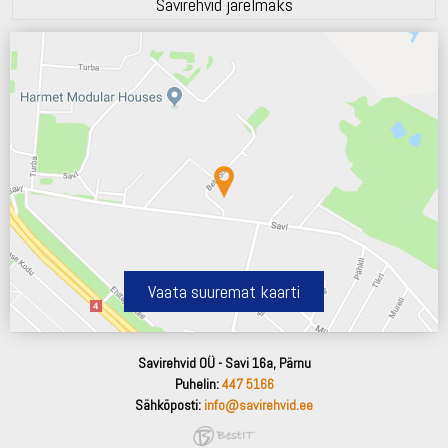
Savirehvid järelmaks
Vaata suuremat kaarti
Savirehvid OÜ - Savi 16a, Pärnu
Puhelin:
447 5166
Sähköposti:
info@savirehvid.ee