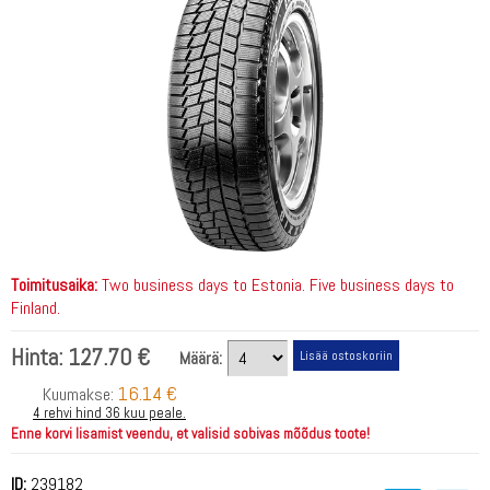
Toimitusaika:
Two business days to Estonia. Five business days to
Finland.
Hinta:
127.70 €
Määrä:
16.14 €
Kuumakse:
4 rehvi hind 36 kuu peale.
Enne korvi lisamist veendu, et valisid sobivas mõõdus toote!
ID:
239182