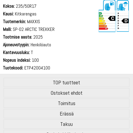
Kokoa:
235/50R17
Kausi:
Kitkarengas
Tuotemerkin:
MAXXIS
Malli:
SP-02 ARCTIC TREKKER
Tootmise aasta:
2025
72 dB
Ajoneuvotyypin:
Henkilöauto
Kantavuusluku:
T
Nopeus indeksi:
100
Tuotekoodi:
ETP42004100
TOP tuotteet
Ostokset ehdot
Toimitus
Erässä
Takuu