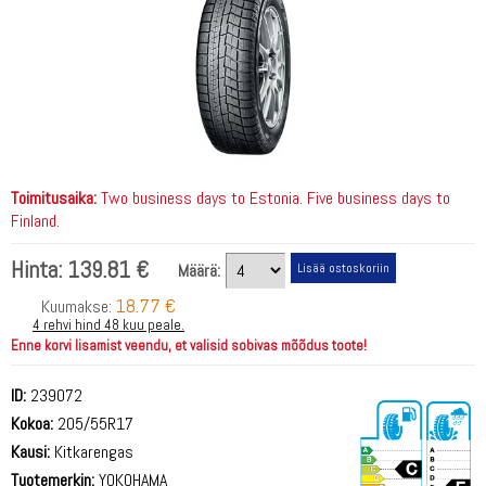
Toimitusaika:
Two business days to Estonia. Five business days to
Finland.
Hinta:
139.81 €
Määrä:
18.77 €
Kuumakse:
4 rehvi hind 48 kuu peale.
Enne korvi lisamist veendu, et valisid sobivas mõõdus toote!
ID:
239072
Kokoa:
205/55R17
Kausi:
Kitkarengas
Tuotemerkin:
YOKOHAMA