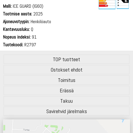
Malli:
ICE GUARD (IG60)
Tootmise aasta:
2025
71 dB
Ajoneuvotyypin:
Henkilöauto
Kantavuusluku:
Q
Nopeus indeksi:
91
Tuotekoodi:
R2797
TOP tuotteet
Ostokset ehdot
Toimitus
Erässä
Takuu
Savirehvid järelmaks