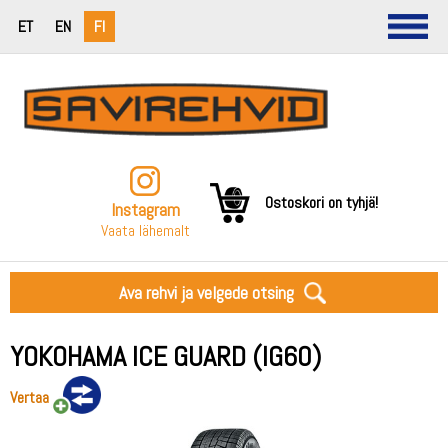
ET
EN
FI
Ostoskori on tyhjä!
Instagram
Vaata lähemalt
Ava rehvi ja velgede otsing
YOKOHAMA ICE GUARD (IG60)
Vertaa