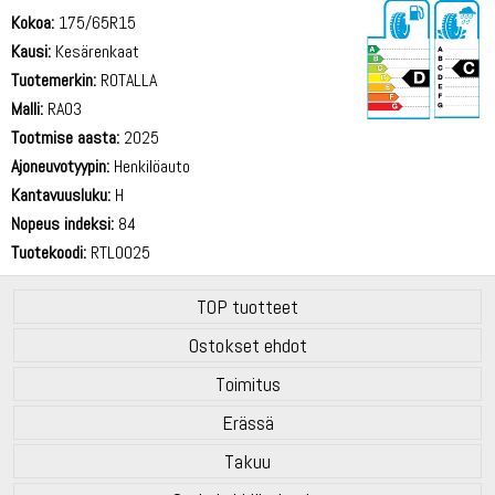
Kokoa:
175/65R15
Kausi:
Kesärenkaat
Tuotemerkin:
ROTALLA
Malli:
RA03
Tootmise aasta:
2025
71 dB
Ajoneuvotyypin:
Henkilöauto
Kantavuusluku:
H
Nopeus indeksi:
84
Tuotekoodi:
RTL0025
TOP tuotteet
Ostokset ehdot
Toimitus
Erässä
Takuu