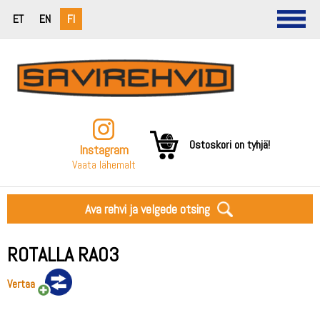
ET
EN
FI
Ostoskori on tyhjä!
Instagram
Vaata lähemalt
Ava rehvi ja velgede otsing
ROTALLA RA03
Vertaa