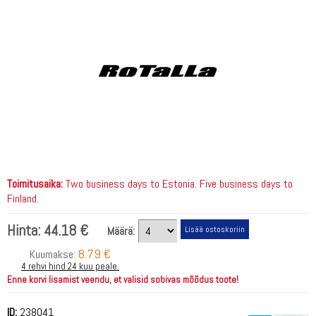
Toimitusaika:
Two business days to Estonia. Five business days to
Finland.
Hinta:
44.18 €
Määrä:
8.79 €
Kuumakse:
4 rehvi hind 24 kuu peale.
Enne korvi lisamist veendu, et valisid sobivas mõõdus toote!
ID:
238041