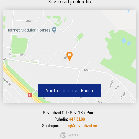
Savirehvid järelmaks
Vaata suuremat kaarti
Savirehvid OÜ - Savi 16a, Pärnu
Puhelin:
447 5166
Sähköposti:
info@savirehvid.ee