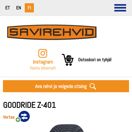
ET
EN
FI
Ostoskori on tyhjä!
Instagram
Vaata lähemalt
Ava rehvi ja velgede otsing
GOODRIDE Z-401
Vertaa