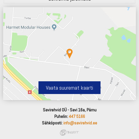
Vaata suuremat kaarti
Savirehvid OÜ - Savi 16a, Pärnu
Puhelin:
447 5166
Sähköposti:
info@savirehvid.ee