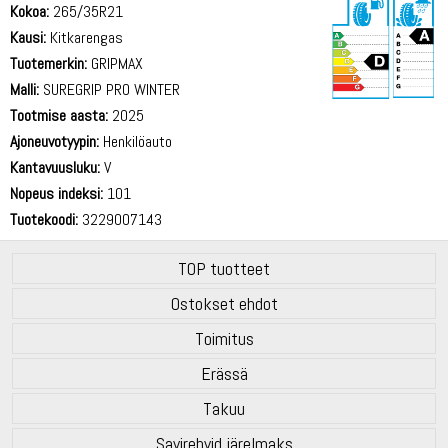
Kokoa:
265/35R21
Kausi:
Kitkarengas
Tuotemerkin:
GRIPMAX
Malli:
SUREGRIP PRO WINTER
Tootmise aasta:
2025
72 dB
Ajoneuvotyypin:
Henkilöauto
Kantavuusluku:
V
Nopeus indeksi:
101
Tuotekoodi:
3229007143
TOP tuotteet
Ostokset ehdot
Toimitus
Erässä
Takuu
Savirehvid järelmaks