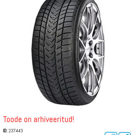
Toode on arhiveeritud!
ID:
237443