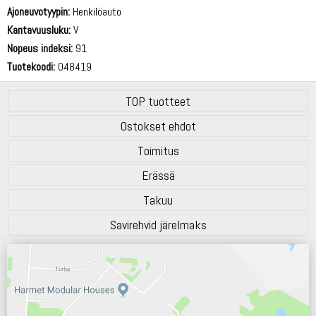
69 dB
Ajoneuvotyypin:
Henkilöauto
Kantavuusluku:
V
Nopeus indeksi:
91
Tuotekoodi:
048419
TOP tuotteet
Ostokset ehdot
Toimitus
Erässä
Takuu
Savirehvid järelmaks