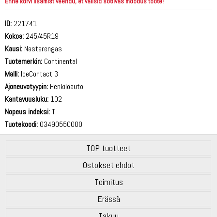
Enne korvi lisamist veendu, et valisid sobivas mõõdus toote!
ID:
221741
Kokoa:
245/45R19
Kausi:
Nastarengas
Tuotemerkin:
Continental
Malli:
IceContact 3
Ajoneuvotyypin:
Henkilöauto
Kantavuusluku:
102
Nopeus indeksi:
T
Tuotekoodi:
03490550000
TOP tuotteet
Ostokset ehdot
Toimitus
Erässä
Takuu