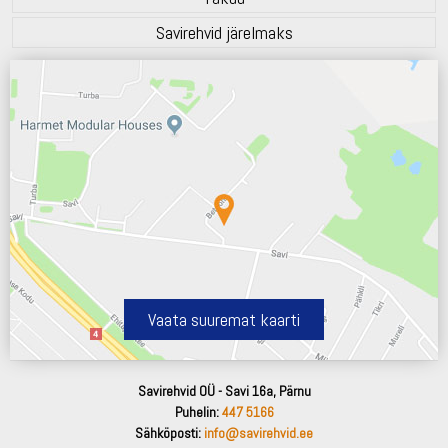
Savirehvid järelmaks
Vaata suuremat kaarti
Savirehvid OÜ - Savi 16a, Pärnu
Puhelin:
447 5166
Sähköposti:
info@savirehvid.ee