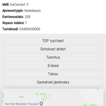
Malli:
IceContact 3
Ajoneuvotyypin:
Henkilöauto
Kantavuusluku:
109
Nopeus indeksi:
T
Tuotekoodi:
03490430000
TOP tuotteet
Ostokset ehdot
Toimitus
Erässä
Takuu
Savirehvid järelmaks