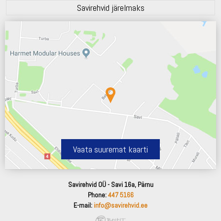
Savirehvid järelmaks
Vaata suuremat kaarti
Savirehvid OÜ - Savi 16a, Pärnu
Phone:
447 5166
E-mail:
info@savirehvid.ee