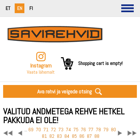
ET
EN
FI
Shopping cart is empty!
Instagram
Vaata lähemalt
Ava rehvi ja velgede otsing
VALITUD ANDMETEGA REHVE HETKEL
PAKKUDA EI OLE!
...
69
70
71
72
73
74
75
76
77
78
79
80
81
82
83
84
85
86
87
88