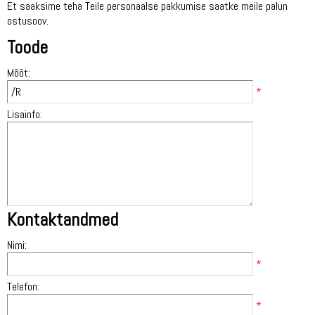
Et saaksime teha Teile personaalse pakkumise saatke meile palun
ostusoov.
Toode
Mõõt:
*
Lisainfo:
Kontaktandmed
Nimi:
*
Telefon:
*