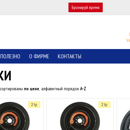
Бронируй время
Va
ПОЛЕЗНО
О ФИРМЕ
КОНТАКТЫ
КИ
тсортированы
по цене
, алфавитный порядок
A-Z
2 tp
2 tp