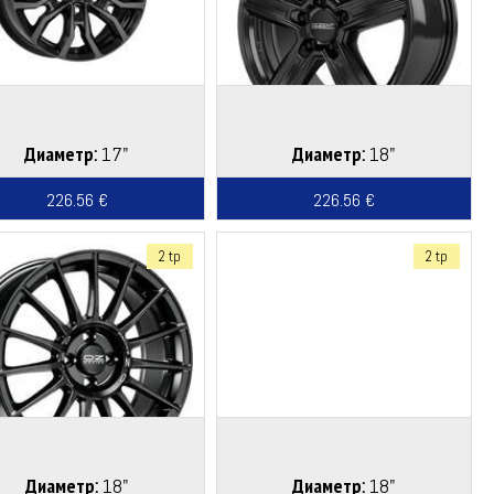
Диаметр:
17"
Диаметр:
18"
226.56 €
226.56 €
2 tp
2 tp
Диаметр:
18"
Диаметр:
18"