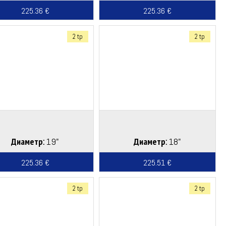
225.36 €
225.36 €
2 tp
2 tp
Диаметр:
19"
Диаметр:
18"
225.36 €
225.51 €
2 tp
2 tp