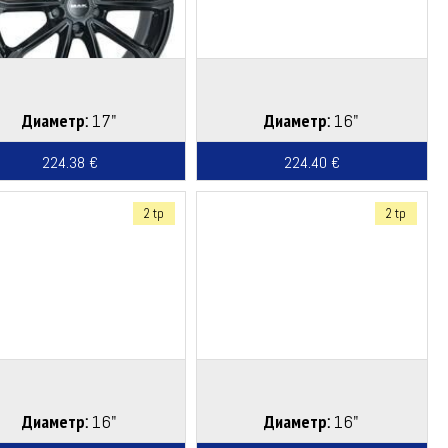
Диаметр:
17"
Диаметр:
16"
224.38 €
224.40 €
2 tp
2 tp
Диаметр:
16"
Диаметр:
16"