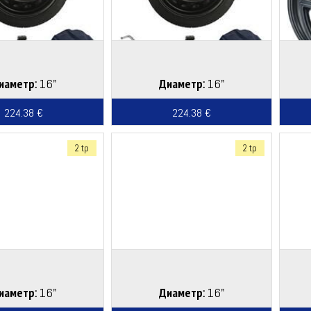
иаметр:
16"
Диаметр:
16"
224.38 €
224.38 €
2 tp
2 tp
иаметр:
16"
Диаметр:
16"