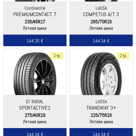
Continental
LASSA
PREMIUMCONTACT 7
COMPETUS A/T 3
235/45R17
265/70R15
Летняя шина
Летняя шина
144.20 €
144.34 €
2 tp
2 tp
GT RADIAL
LASSA
SPORTACTIVE2
TRANSWAY 3+
275/40R19
225/75R16
Летняя шина
Летняя шина
144.34 €
144.34 €