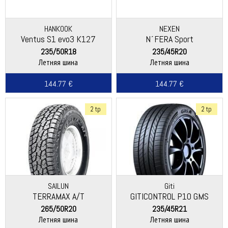
HANKOOK
NEXEN
Ventus S1 evo3 K127
N´FERA Sport
235/50R18
235/45R20
Летняя шина
Летняя шина
144.77 €
144.77 €
2 tp
2 tp
SAILUN
Giti
TERRAMAX A/T
GITICONTROL P10 GMS
265/50R20
235/45R21
Летняя шина
Летняя шина