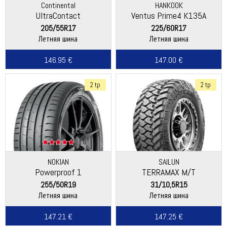
Continental
HANKOOK
UltraContact
Ventus Prime4 K135A
205/55R17
225/60R17
Летняя шина
Летняя шина
146.95 €
147.00 €
2 tp
2 tp
NOKIAN
SAILUN
Powerproof 1
TERRAMAX M/T
255/50R19
31/10,5R15
Летняя шина
Летняя шина
147.21 €
147.25 €