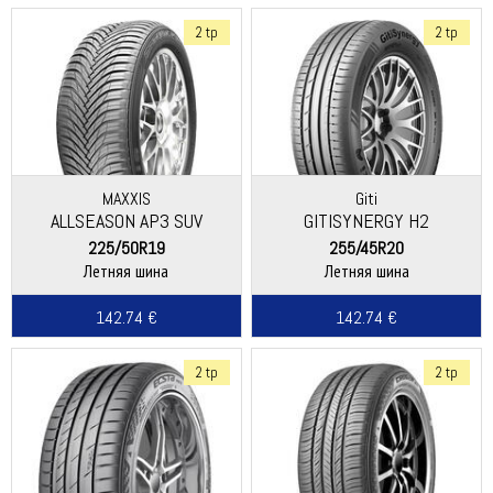
2 tp
2 tp
MAXXIS
Giti
ALLSEASON AP3 SUV
GITISYNERGY H2
225/50R19
255/45R20
Летняя шина
Летняя шина
142.74 €
142.74 €
2 tp
2 tp