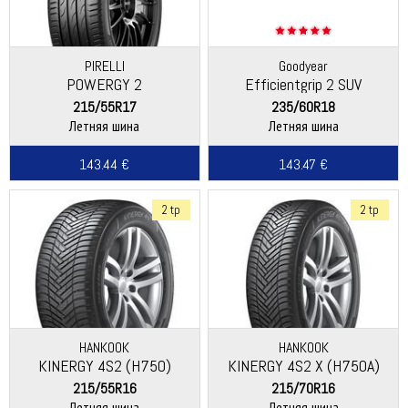
PIRELLI
Goodyear
POWERGY 2
Efficientgrip 2 SUV
215/55R17
235/60R18
Летняя шина
Летняя шина
143.44 €
143.47 €
2 tp
2 tp
HANKOOK
HANKOOK
KINERGY 4S2 (H750)
KINERGY 4S2 X (H750A)
215/55R16
215/70R16
Летняя шина
Летняя шина