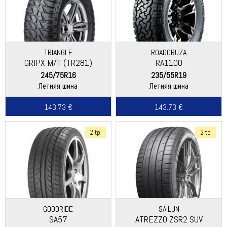
TRIANGLE
ROADCRUZA
GRIPX M/T (TR281)
RA1100
245/75R16
235/55R19
Летняя шина
Летняя шина
143.73 €
143.73 €
2 tp
2 tp
GOODRIDE
SAILUN
SA57
ATREZZO ZSR2 SUV