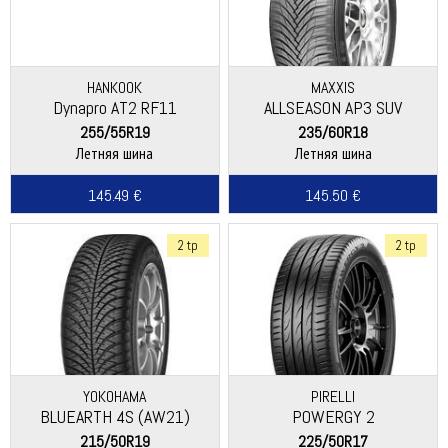
HANKOOK
MAXXIS
Dynapro AT2 RF11
ALLSEASON AP3 SUV
255/55R19
235/60R18
Летняя шина
Летняя шина
145.49 €
145.50 €
2 tp
2 tp
YOKOHAMA
PIRELLI
BLUEARTH 4S (AW21)
POWERGY 2
215/50R19
225/50R17