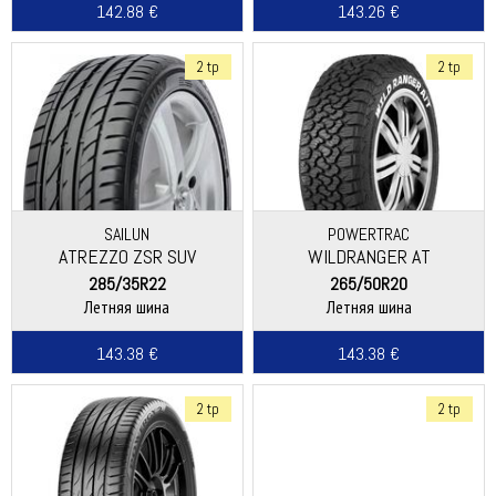
142.88 €
143.26 €
2 tp
2 tp
SAILUN
POWERTRAC
ATREZZO ZSR SUV
WILDRANGER AT
285/35R22
265/50R20
Летняя шина
Летняя шина
143.38 €
143.38 €
2 tp
2 tp