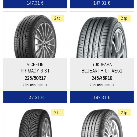
147.31 €
147.31 €
2 tp
2 tp
MICHELIN
YOKOHAMA
PRIMACY 3 ST
BLUEARTH-GT AE51
225/50R17
245/45R18
Летняя шина
Летняя шина
147.31 €
147.31 €
2 tp
2 tp