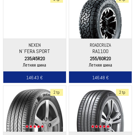
NEXEN
ROADCRUZA
N´FERA SPORT
RA1100
235/45R20
255/60R20
Летняя шина
Летняя шина
146.43 €
146.48 €
2 tp
2 tp