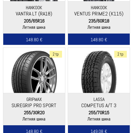
HANKOOK
HANKOOK
VANTRA LT (RA18)
VENTUS PRIME2 (K115)
205/65R16
235/60R18
Летняя шина
Летняя шина
148.80 €
148.80 €
2 tp
2 tp
GRIPMAX
LASSA
SUREGRIP PRO SPORT
COMPETUS A/T 3
255/30R20
255/70R15
Летняя шина
Летняя шина
148.80 €
149.08 €