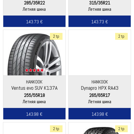
285/35R22
315/35R21
Летняя шина
Летняя шина
143.73 €
143.73 €
2 tp
2 tp
HANKOOK
HANKOOK
Ventus evo SUV K137A
Dynapro HPX RA43
255/55R18
265/65R17
Летняя шина
Летняя шина
143.98 €
143.98 €
2 tp
2 tp