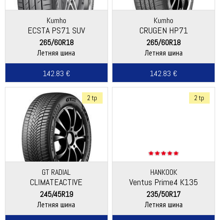
Kumho
Kumho
ECSTA PS71 SUV
CRUGEN HP71
265/60R18
265/60R18
Летняя шина
Летняя шина
142.83 €
142.83 €
2 tp
2 tp
GT RADIAL
HANKOOK
CLIMATEACTIVE
Ventus Prime4 K135
245/45R19
235/50R17
Летняя шина
Летняя шина