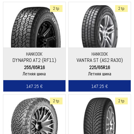
2 tp
2 tp
HANKOOK
HANKOOK
DYNAPRO AT2 (RF11)
VANTRA ST (AS2 RA30)
255/65R16
225/65R16
Летняя шина
Летняя шина
147.25 €
147.25 €
2 tp
2 tp