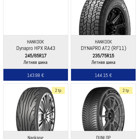
HANKOOK
HANKOOK
Dynapro HPX RA43
DYNAPRO AT2 (RF11)
245/65R17
235/75R15
Летняя шина
Летняя шина
143.98 €
144.15 €
2 tp
2 tp
Nankang
DUNLOP