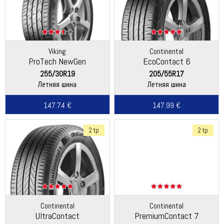
Viking
Continental
ProTech NewGen
EcoContact 6
(Continental)
255/30R19
205/55R17
Летняя шина
Летняя шина
147.74 €
147.99 €
2 tp
2 tp
Continental
Continental
UltraContact
PremiumContact 7