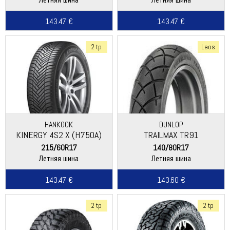
143.47 €
143.47 €
2 tp
Laos
HANKOOK
DUNLOP
KINERGY 4S2 X (H750A)
TRAILMAX TR91
215/60R17
140/80R17
Летняя шина
Летняя шина
143.47 €
143.60 €
2 tp
2 tp