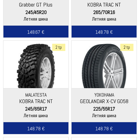
Grabber GT Plus
KOBRA TRAC NT
(Continental)
245/45R20
265/70R16
Летняя шина
Летняя шина
148.67 €
148.78 €
2 tp
2 tp
MALATESTA
YOKOHAMA
KOBRA TRAC NT
GEOLANDAR X-CV G058
245/65R17
225/55R17
Летняя шина
Летняя шина
148.78 €
148.78 €