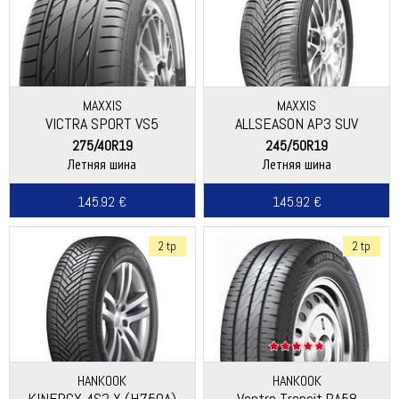
MAXXIS
MAXXIS
VICTRA SPORT VS5
ALLSEASON AP3 SUV
275/40R19
245/50R19
Летняя шина
Летняя шина
145.92 €
145.92 €
2 tp
2 tp
HANKOOK
HANKOOK
KINERGY 4S2 X (H750A)
Vantra Transit RA58