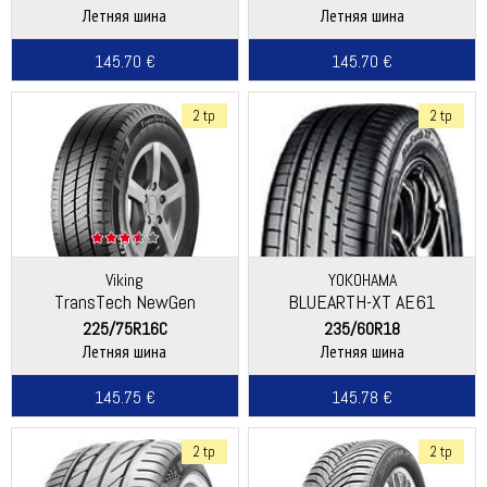
Летняя шина
Летняя шина
145.70 €
145.70 €
2 tp
2 tp
Viking
YOKOHAMA
TransTech NewGen
BLUEARTH-XT AE61
(Continental)
225/75R16C
235/60R18
Летняя шина
Летняя шина
145.75 €
145.78 €
2 tp
2 tp