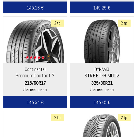
145.16 €
145.25 €
2 tp
2 tp
Continental
DYNAMO
PremiumContact 7
STREET-H MU02
215/60R17
325/30R21
Летняя шина
Летняя шина
145.34 €
145.45 €
2 tp
2 tp