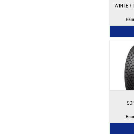
WINTER 
Неш
SO
Неш