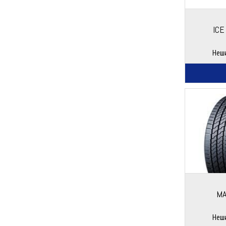
ICE
Неш
MA
Неш