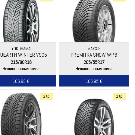
YOKOHAMA
MAXXIS
LUEARTH WINTER V905
PREMITRA SNOW WP6
215/80R16
205/55R17
Нешипованная шина
Нешипованная шина
106.93 €
106.95 €
2 tp
2 tp