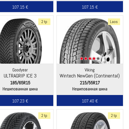
107.15 €
107.15 €
2 tp
Laos
Goodyear
Viking
ULTRAGRIP ICE 3
Wintech NewGen (Continental)
185/65R15
215/55R17
Нешипованная шина
Нешипованная шина
107.23 €
107.40 €
2 tp
2 tp