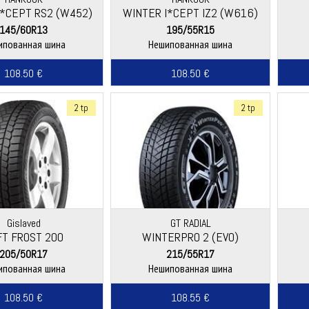
I*CEPT RS2 (W452)
WINTER I*CEPT IZ2 (W616)
145/60R13
195/55R15
ипованная шина
Нешипованная шина
108.50 €
108.50 €
2 tp
2 tp
Gislaved
GT RADIAL
FT FROST 200
WINTERPRO 2 (EVO)
205/50R17
215/55R17
ипованная шина
Нешипованная шина
108.50 €
108.55 €