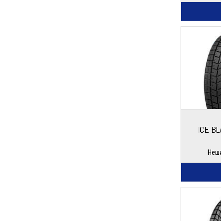
ICE BL
Неш