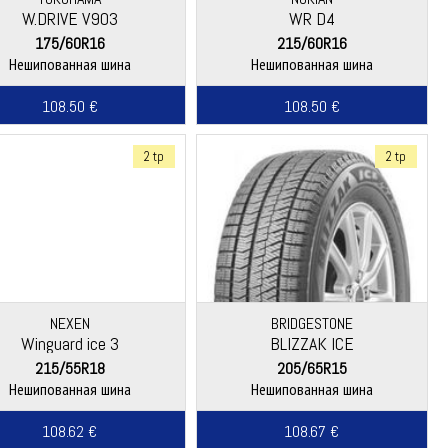
W.DRIVE V903
WR D4
175/60R16
215/60R16
Нешипованная шина
Нешипованная шина
108.50 €
108.50 €
2 tp
2 tp
NEXEN
BRIDGESTONE
Winguard ice 3
BLIZZAK ICE
215/55R18
205/65R15
Нешипованная шина
Нешипованная шина
108.62 €
108.67 €