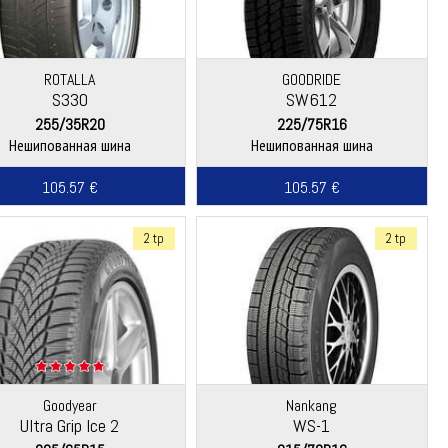
ROTALLA
GOODRIDE
S330
SW612
255/35R20
225/75R16
Нешипованная шина
Нешипованная шина
105.57 €
105.57 €
2 tp
2 tp
Goodyear
Nankang
Ultra Grip Ice 2
WS-1