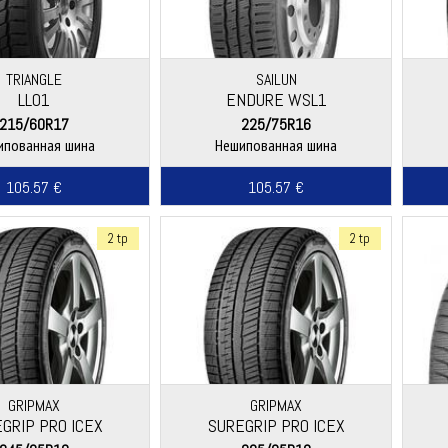
TRIANGLE
SAILUN
LL01
ENDURE WSL1
215/60R17
225/75R16
ипованная шина
Нешипованная шина
105.57 €
105.57 €
2 tp
2 tp
GRIPMAX
GRIPMAX
GRIP PRO ICEX
SUREGRIP PRO ICEX