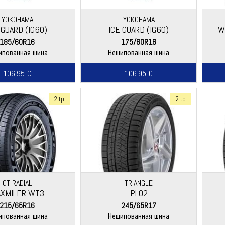
YOKOHAMA
YOKOHAMA
 GUARD (IG60)
ICE GUARD (IG60)
W
185/60R16
175/60R16
ипованная шина
Нешипованная шина
106.95 €
106.95 €
2 tp
2 tp
GT RADIAL
TRIANGLE
XMILER WT3
PL02
215/65R16
245/65R17
ипованная шина
Нешипованная шина