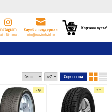
Корзина пуста!
Instagram
Служба поддержки
ata lähemalt
info@savirehvid.ee
2 tp
2 tp