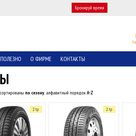
Бронируй время
Va
ПОЛЕЗНО
О ФИРМЕ
КОНТАКТЫ
НЫ
тсортированы
по сезону
, алфавитный порядок
A-Z
2 tp
2 tp