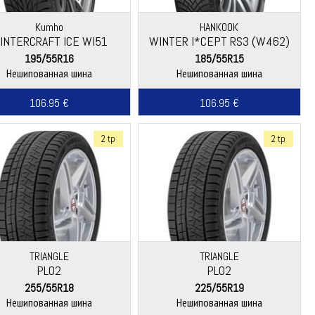
Kumho
HANKOOK
INTERCRAFT ICE WI51
WINTER I*CEPT RS3 (W462)
195/55R16
185/55R15
Нешипованная шина
Нешипованная шина
106.95 €
106.95 €
2 tp
2 tp
TRIANGLE
TRIANGLE
PL02
PL02
255/55R18
225/55R19
Нешипованная шина
Нешипованная шина