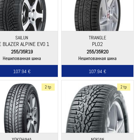
SAILUN
TRIANGLE
E BLAZER ALPINE EVO 1
PL02
255/35R19
255/35R20
Нешипованная шина
Нешипованная шина
107.94 €
107.94 €
2 tp
2 tp
YOKOHAMA
NOKIAN