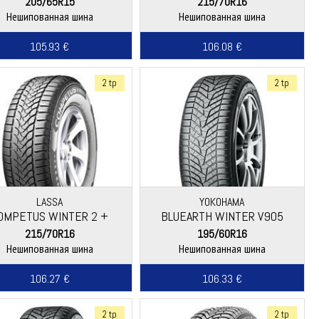
205/65R15
215/70R16
Нешипованная шина
Нешипованная шина
105.93 €
106.08 €
2 tp
2 tp
LASSA
YOKOHAMA
OMPETUS WINTER 2 +
BLUEARTH WINTER V905
215/70R16
195/60R16
Нешипованная шина
Нешипованная шина
106.27 €
106.33 €
2 tp
2 tp