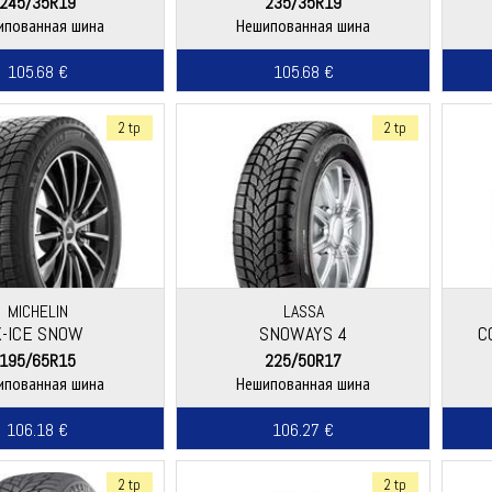
245/35R19
235/35R19
ипованная шина
Нешипованная шина
105.68 €
105.68 €
2 tp
2 tp
MICHELIN
LASSA
X-ICE SNOW
SNOWAYS 4
C
195/65R15
225/50R17
ипованная шина
Нешипованная шина
106.18 €
106.27 €
2 tp
2 tp