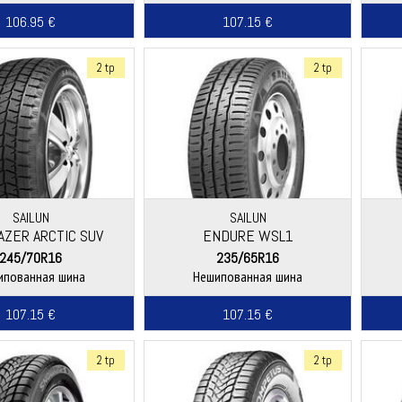
106.95 €
107.15 €
2 tp
2 tp
SAILUN
SAILUN
AZER ARCTIC SUV
ENDURE WSL1
245/70R16
235/65R16
ипованная шина
Нешипованная шина
107.15 €
107.15 €
2 tp
2 tp