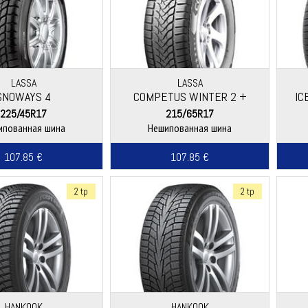
LASSA
LASSA
SNOWAYS 4
COMPETUS WINTER 2 +
IC
225/45R17
215/65R17
ипованная шина
Нешипованная шина
107.85 €
107.85 €
2 tp
2 tp
HANKOOK
HANKOOK