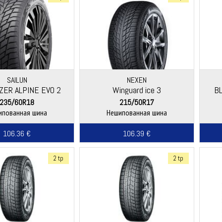
SAILUN
NEXEN
ZER ALPINE EVO 2
Winguard ice 3
B
235/60R18
215/50R17
ипованная шина
Нешипованная шина
106.36 €
106.39 €
2 tp
2 tp