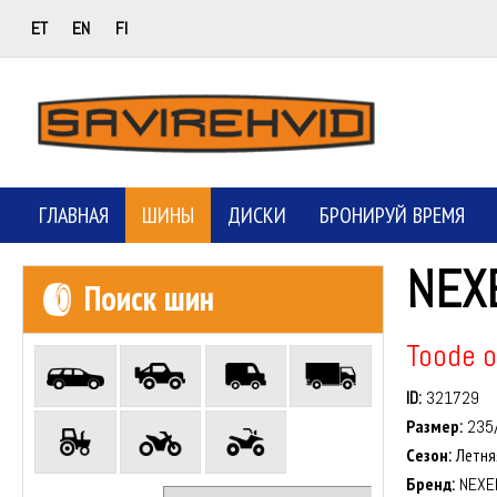
ET
EN
FI
ГЛАВНАЯ
ШИНЫ
ДИСКИ
БРОНИРУЙ ВРЕМЯ
NEX
Поиск шин
Toode o
ID:
321729
Размер:
235
Сезон:
Летня
Бренд:
NEXE