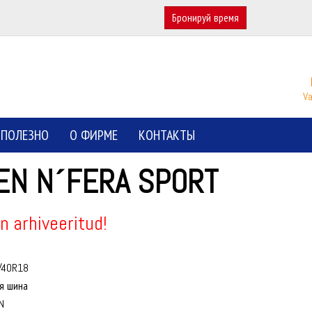
Бронируй время
Va
ПОЛЕЗНО
О ФИРМЕ
КОНТАКТЫ
EN N´FERA SPORT
n arhiveeritud!
/40R18
я шина
N