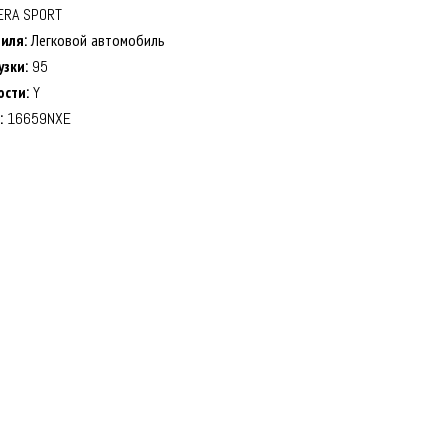
ERA SPORT
иля:
Легковой автомобиль
узки:
95
ости:
Y
:
16659NXE