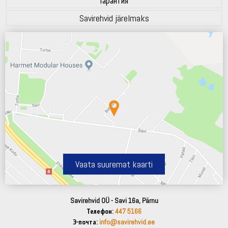
Гарантия
Savirehvid järelmaks
Vaata suuremat kaarti
Savirehvid OÜ - Savi 16a, Pärnu
Телефон:
447 5166
Э-почта:
info@savirehvid.ee