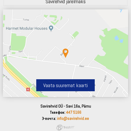
Savirehvid järelmaks
Vaata suuremat kaarti
Savirehvid OÜ - Savi 16a, Pärnu
Телефон:
447 5166
Э-почта:
info@savirehvid.ee