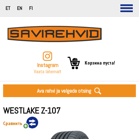
ET
EN
FI
Корзина пуста!
Instagram
Vaata lähemalt
Ava rehvi ja velgede otsing
WESTLAKE Z-107
Сравнить