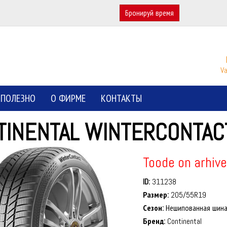
Бронируй время
Va
ПОЛЕЗНО
О ФИРМЕ
КОНТАКТЫ
TINENTAL WINTERCONTAC
Toode on arhive
ID:
311238
Размер:
205/55R19
Сезон:
Нешипованная шин
Бренд:
Continental