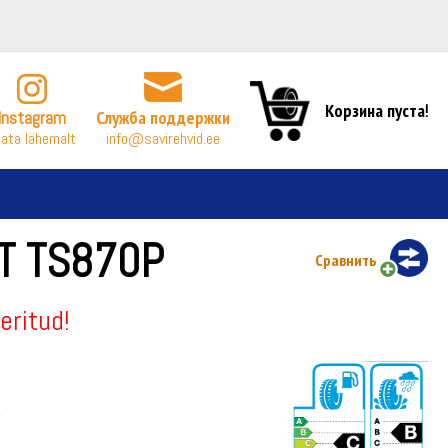
Корзина пуста!
Instagram
Служба поддержки
ata lähemalt
info@savirehvid.ee
T TS870P
Сравнить
eritud!
а