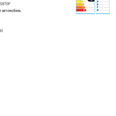
TS870P
й автомобиль
71 dB
00