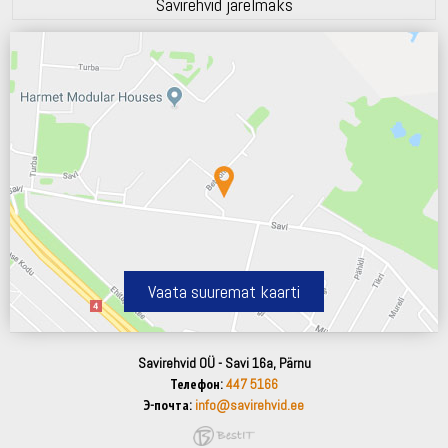
Savirehvid järelmaks
Vaata suuremat kaarti
Savirehvid OÜ - Savi 16a, Pärnu
Телефон:
447 5166
Э-почта:
info@savirehvid.ee