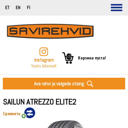
ET
EN
FI
Корзина пуста!
Instagram
Vaata lähemalt
Ava rehvi ja velgede otsing
SAILUN ATREZZO ELITE2
Сравнить