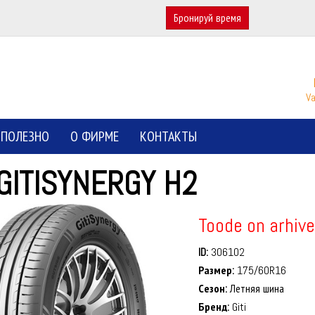
Бронируй время
Va
ПОЛЕЗНО
О ФИРМЕ
КОНТАКТЫ
 GITISYNERGY H2
Toode on arhive
ID:
306102
Размер:
175/60R16
Сезон:
Летняя шина
Бренд:
Giti