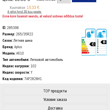
15.33 €
Kuumakse:
4 rehvi hind 36 kuu peale.
Enne korvi lisamist veendu, et valisid sobivas mõõdus toote!
ID:
285398
Размер:
265/35R22
Сезон:
Летняя шина
Бренд:
Aplus
Модель:
A610
Тип автомобиля:
Легковой автомобиль
72 dB
Индекс нагрузки:
102
Индекс скорости:
Y
Код изделия:
7AP2828H1
TOP продукты
Условия заказа
Доставка