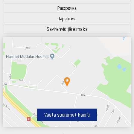
Рассрочка
Гарантия
Savirehvid järelmaks
Vaata suuremat kaarti