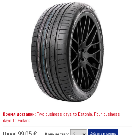
Время доставки:
Two business days to Estonia. Four business
days to Finland.
Цена:
99.05 €
Количество: