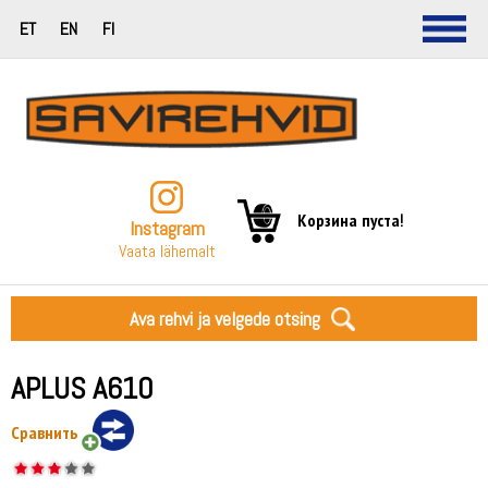
ET
EN
FI
Корзина пуста!
Instagram
Vaata lähemalt
Ava rehvi ja velgede otsing
APLUS A610
Сравнить