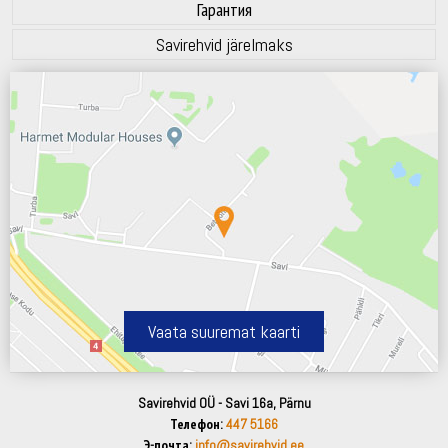
Гарантия
Savirehvid järelmaks
Vaata suuremat kaarti
Savirehvid OÜ - Savi 16a, Pärnu
Телефон:
447 5166
Э-почта:
info@savirehvid.ee