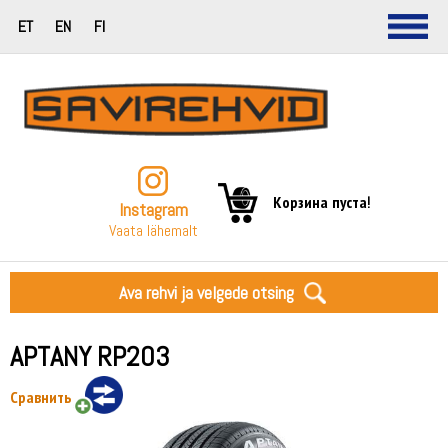
ET
EN
FI
Корзина пуста!
Instagram
Vaata lähemalt
Ava rehvi ja velgede otsing
APTANY RP203
Сравнить