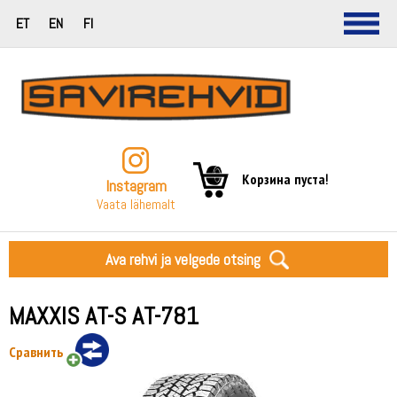
ET
EN
FI
Корзина пуста!
Instagram
Vaata lähemalt
Ava rehvi ja velgede otsing
MAXXIS AT-S AT-781
Сравнить