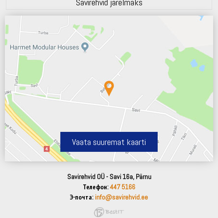
Savirehvid järelmaks
Vaata suuremat kaarti
Savirehvid OÜ - Savi 16a, Pärnu
Телефон:
447 5166
Э-почта:
info@savirehvid.ee