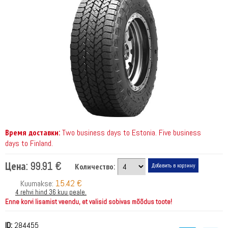
Время доставки:
Two business days to Estonia. Five business
days to Finland.
Цена:
99.91 €
Количество:
15.42 €
Kuumakse:
4 rehvi hind 36 kuu peale.
Enne korvi lisamist veendu, et valisid sobivas mõõdus toote!
ID:
284455