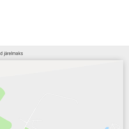
id järelmaks