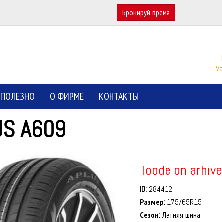
Бронируй время
Va
ПОЛЕЗНО
О ФИРМЕ
КОНТАКТЫ
US A609
Toode on arhive
ID:
284412
Размер:
175/65R15
Сезон:
Летняя шина