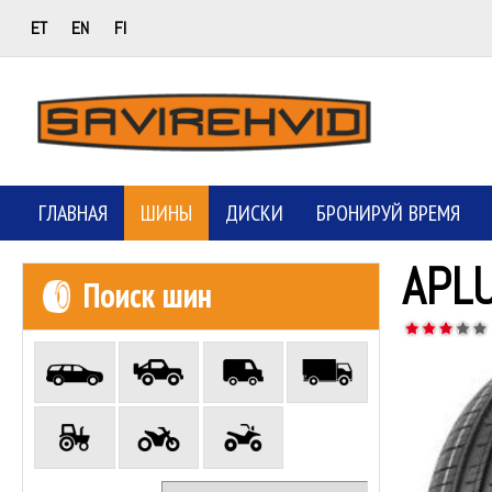
ET
EN
FI
ГЛАВНАЯ
ШИНЫ
ДИСКИ
БРОНИРУЙ ВРЕМЯ
APL
Поиск шин