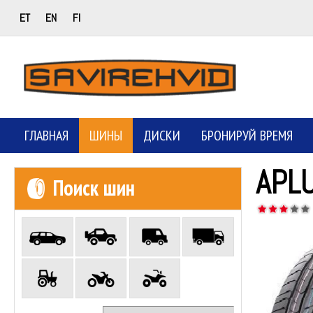
ET
EN
FI
ГЛАВНАЯ
ШИНЫ
ДИСКИ
БРОНИРУЙ ВРЕМЯ
APL
Поиск шин