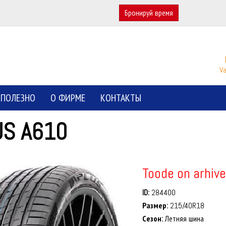
Бронируй время
Va
ПОЛЕЗНО
О ФИРМЕ
КОНТАКТЫ
US A610
Toode on arhive
ID:
284400
Размер:
215/40R18
Сезон:
Летняя шина