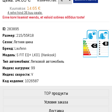
Количество:
14.65 €
Kuumakse:
4 rehvi hind 36 kuu peale.
Enne korvi lisamist veendu, et valisid sobivas mõõdus toote!
ID:
283895
Размер:
215/55R18
Сезон:
Летняя шина
Бренд:
Laufenn
Модель:
S FIT EQ+ LK01 (Hankook)
Тип автомобиля:
Легковой автомобиль
72 dB
Индекс нагрузки:
99
Индекс скорости:
V
Код изделия:
1026587
TOP продукты
Условия заказа
Доставка