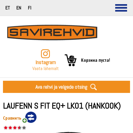
ET
EN
FI
Корзина пуста!
Instagram
Vaata lähemalt
Ava rehvi ja velgede otsing
LAUFENN S FIT EQ+ LK01 (HANKOOK)
Сравнить