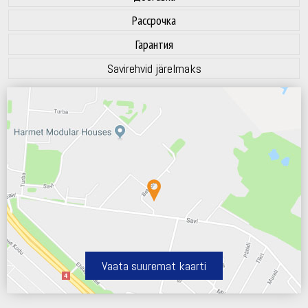
Рассрочка
Гарантия
Savirehvid järelmaks
Vaata suuremat kaarti