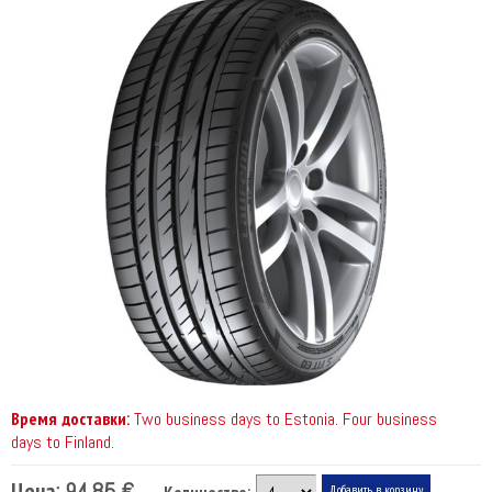
Время доставки:
Two business days to Estonia. Four business
days to Finland.
Цена:
94.85 €