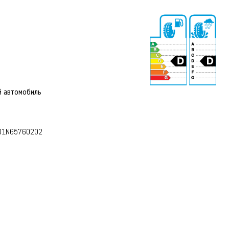
й автомобиль
71 dB
01N65760202