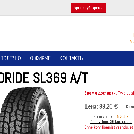
Бронируй время
Va
ПОЛЕЗНО
О ФИРМЕ
КОНТАКТЫ
DRIDE SL369 A/T
Время доставки:
Two busin
Цена:
99.20 €
Кол
15.30 €
Kuumakse:
4 rehvi hind 36 kuu peale.
Enne korvi lisamist veendu, et