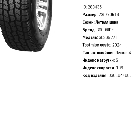
ID:
283436
Размер:
235/70R16
Сезон:
Летняя шина
Бренд:
GOODRIDE
Модель:
SL369 A/T
Tootmise aasta:
2024
Тип автомобиля:
Легково
Индекс нагрузки:
S
Индекс скорости:
106
Код изделия:
030104400