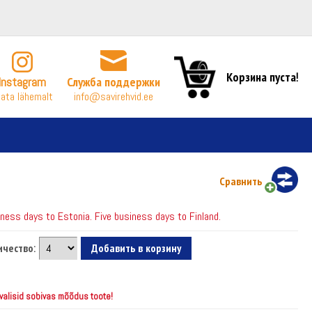
Корзина пуста!
Instagram
Служба поддержки
ata lähemalt
info@savirehvid.ee
Сравнить
ess days to Estonia. Five business days to Finland.
ичество:
 valisid sobivas mõõdus toote!