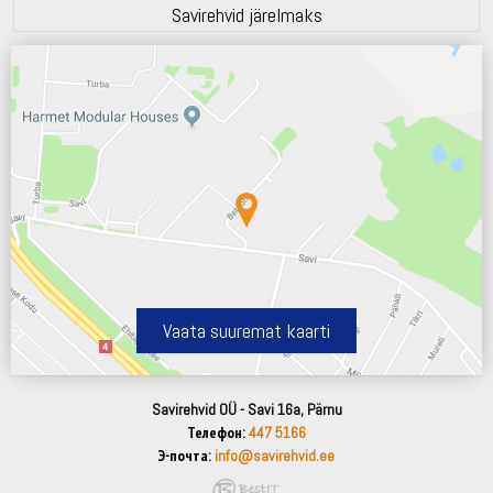
Savirehvid järelmaks
Vaata suuremat kaarti
Savirehvid OÜ - Savi 16a, Pärnu
Телефон:
447 5166
Э-почта:
info@savirehvid.ee