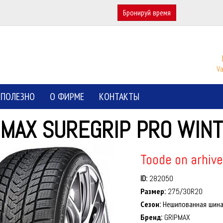
Бронируй время
Va
ПОЛЕЗНО
О ФИРМЕ
КОНТАКТЫ
PMAX SUREGRIP PRO WIN
Toode on arhive
ID:
282050
Размер:
275/30R20
Сезон:
Нешипованная шин
Бренд:
GRIPMAX