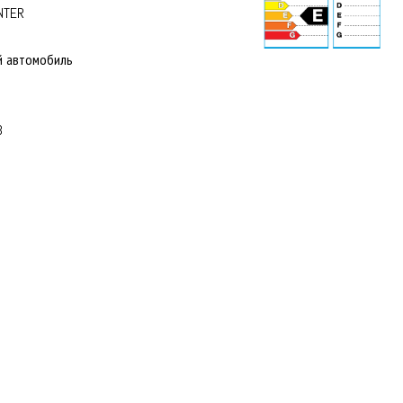
NTER
й автомобиль
73 dB
3