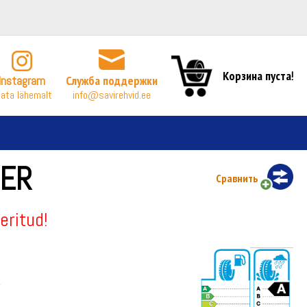
Корзина пуста!
Instagram
Служба поддержки
ata lähemalt
info@savirehvid.ee
TER
Сравнить
eritud!
а