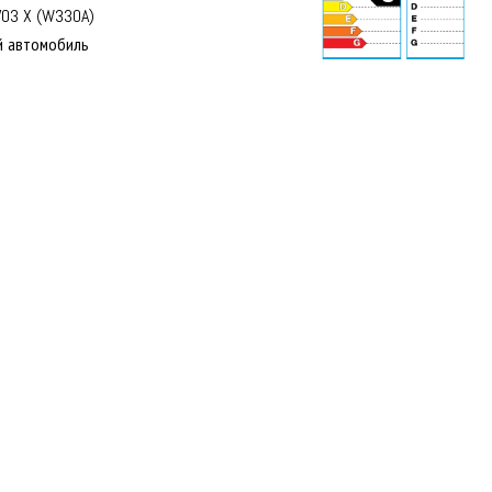
VO3 X (W330A)
й автомобиль
74 dB