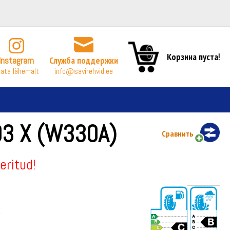
Корзина пуста!
Instagram
Служба поддержки
ata lähemalt
info@savirehvid.ee
3 X (W330A)
Сравнить
eritud!
а