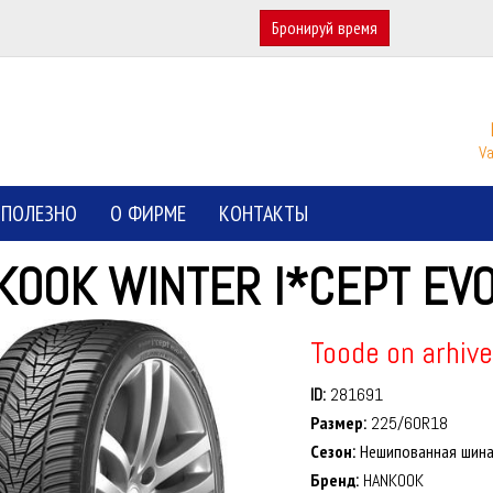
Бронируй время
Va
ПОЛЕЗНО
О ФИРМЕ
КОНТАКТЫ
KOOK WINTER I*CEPT EVO
Toode on arhive
ID:
281691
Размер:
225/60R18
Сезон:
Нешипованная шин
Бренд:
HANKOOK