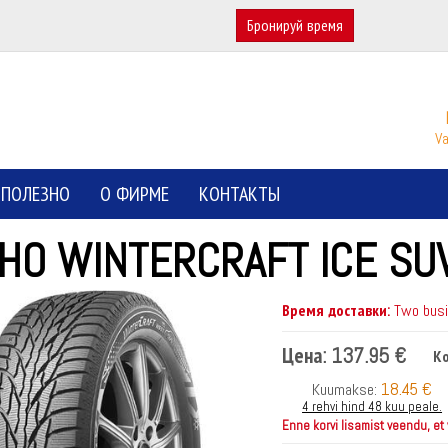
Бронируй время
Va
ПОЛЕЗНО
О ФИРМЕ
КОНТАКТЫ
HO WINTERCRAFT ICE SU
Время доставки:
Two busin
Цена:
137.95 €
Ко
18.45 €
Kuumakse:
4 rehvi hind 48 kuu peale.
Enne korvi lisamist veendu, et