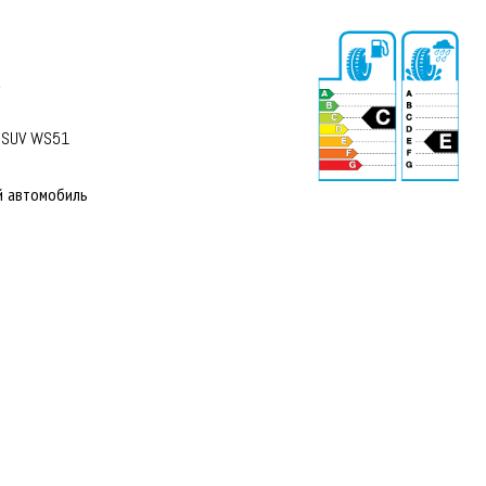
а
 SUV WS51
й автомобиль
72 dB