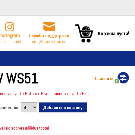
Корзина пуста!
Instagram
Служба поддержки
ata lähemalt
info@savirehvid.ee
V WS51
Сравнить
ess days to Estonia. Five business days to Finland.
личество:
 valisid sobivas mõõdus toote!