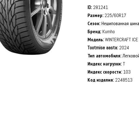
ID:
281241
Размер:
225/60R17
Сезон:
Нешипованная шин
Бренд:
Kumho
Модель:
WINTERCRAFT ICE
Tootmise aasta:
2024
Тип автомобиля:
Легково
Индекс нагрузки:
T
Индекс скорости:
103
Код изделия:
2248513