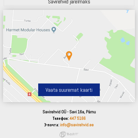
Savirehvid järelmaks
Vaata suuremat kaarti
Savirehvid OÜ - Savi 16a, Pärnu
Телефон:
447 5166
Э-почта:
info@savirehvid.ee